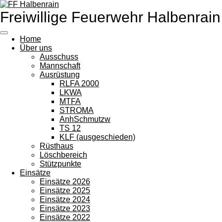
Zum
Freiwillige Feuerwehr Halbenrain
Hauptinhalt
springen
Home
Über uns
Ausschuss
Mannschaft
Ausrüstung
RLFA 2000
LKWA
MTFA
STROMA
AnhSchmutzw
TS 12
KLF (ausgeschieden)
Rüsthaus
Löschbereich
Stützpunkte
Einsätze
Einsätze 2026
Einsätze 2025
Einsätze 2024
Einsätze 2023
Einsätze 2022