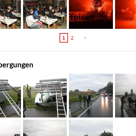
1
2
gbergungen