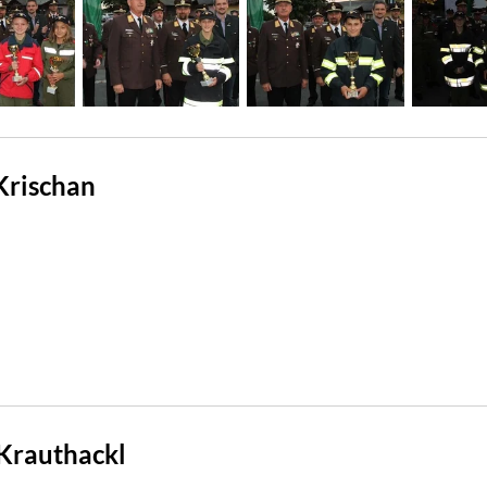
Krischan
Krauthackl