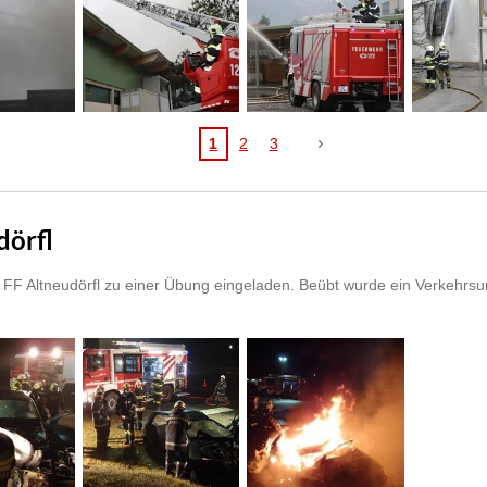
1
2
3
dörfl
FF Altneudörfl zu einer Übung eingeladen. Beübt wurde ein Verkehrsu