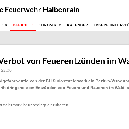
ige Feuerwehr Halbenrain
ZE
BERICHTE
CHRONIK
KALENDER
UNSERE UNTERST
Verbot von Feuerentzünden im W
m 22:00
ndgefahr wurde von der BH Südoststeiermark ein Bezirks-Verodun
n rät dringend vom Entzünden von Feuern und Rauchen im Wald, 
steiermark ist unbedingt einzuhalten!