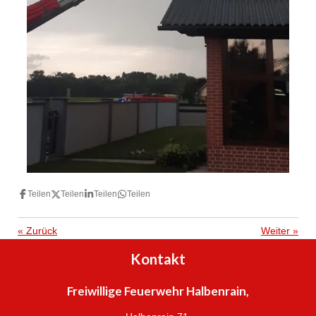
Teilen
Teilen
Teilen
Teilen
«
Zurück
Weiter
»
Kontakt
Freiwillige Feuerwehr Halbenrain,