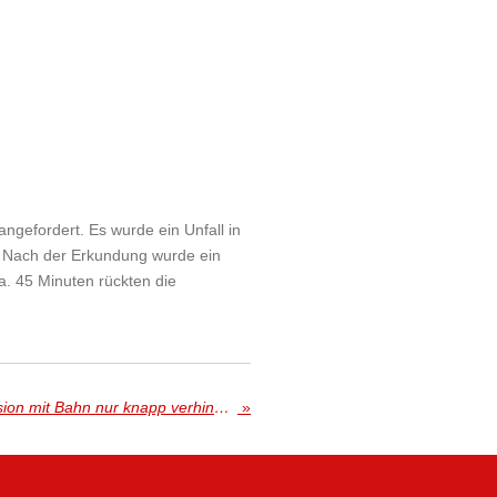
ngefordert. Es wurde ein Unfall in
. Nach der Erkundung wurde ein
a. 45 Minuten rückten die
PKW fuhr auf Geleise - Kollision mit Bahn nur knapp verhindert
»