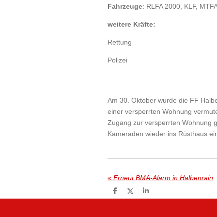
Fahrzeuge
: RLFA 2000, KLF, MTF
weitere Kräfte:
Rettung
Polizei
Am 30. Oktober wurde die FF Halbenr
einer versperrten Wohnung vermute
Zugang zur versperrten Wohnung ges
Kameraden wieder ins Rüsthaus ein u
«
Erneut BMA-Alarm in Halbenrain
T
T
T
e
e
e
i
i
i
l
l
l